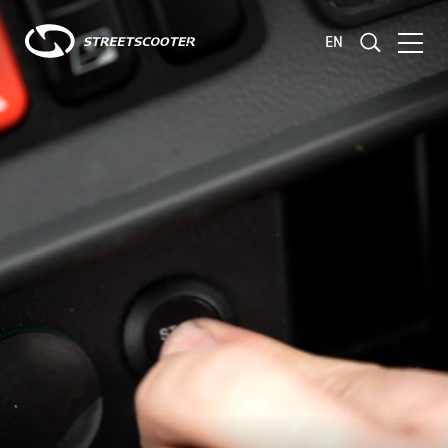
EN
Consulting
Development
Validation and Testing
Fleet Management
Products