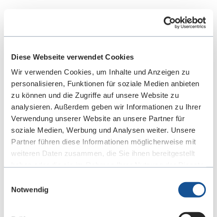
Soweit wir die personenbezogenen Daten
öffentlich gemacht haben und wir zu deren
Löschung verpflichtet sind, sind wir außerdem
Diese Webseite verwendet Cookies
verpflichtet unter Berücksichtigung der
Wir verwenden Cookies, um Inhalte und Anzeigen zu
verfügbaren Technologie und der
personalisieren, Funktionen für soziale Medien anbieten
Implementierungskosten angemessene
zu können und die Zugriffe auf unsere Website zu
Maßnahmen, auch technischer Art, zu treffen,
analysieren. Außerdem geben wir Informationen zu Ihrer
um andere für die Datenverarbeitung
Verwendung unserer Website an unsere Partner für
soziale Medien, Werbung und Analysen weiter. Unsere
Verantwortliche, die die personenbezogenen
Partner führen diese Informationen möglicherweise mit
Daten verarbeiten, darüber zu informieren, dass
weiteren Daten zusammen, die Sie ihnen bereitgestellt
eine betroffene Person von ihnen die Löschung
haben oder die sie im Rahmen Ihrer Nutzung der Dienste
aller Links zu diesen personenbezogenen Daten
gesammelt haben. Sie geben Einwilligung zu unseren
Einwilligungsauswahl
Cookies, wenn Sie unsere Webseite weiterhin nutzen.
Notwendig
oder von Kopien oder Replikationen dieser
personenbezogenen Daten verlangt hat (Artikel